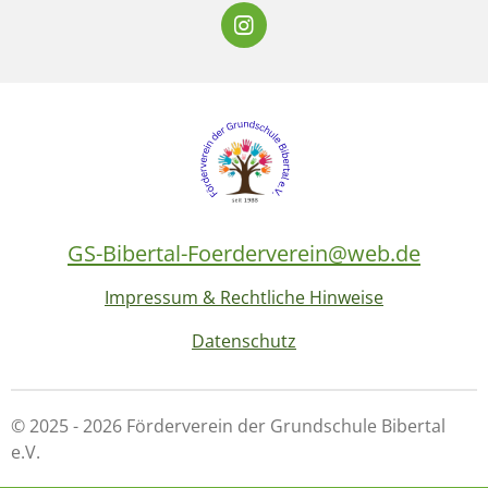
I
n
s
t
a
g
r
a
m
GS-Bibertal-Foerderverein@web.de
Impressum & Rechtliche Hinweise
Datenschutz
© 2025 - 2026 Förderverein der Grundschule Bibertal
e.V.